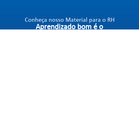
Conheça nosso Material para o RH
Aprendizado bom é o
que vira prática no seu
dia a dia, RH!
Materiais para o RH baixar >>
Acessar blog >>
Acesse conteúdos práticos, cases e tendências de RH
criados por quem está no campo com você!