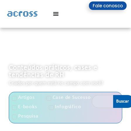
Fale conosco
Nosso Blog
Conteúdos práticos, cases e
tendências de RH
Criados por quem está no campo com você!
Artigos
Case de Sucesso
Buscar
E-books
Infográfico
Pesquisa