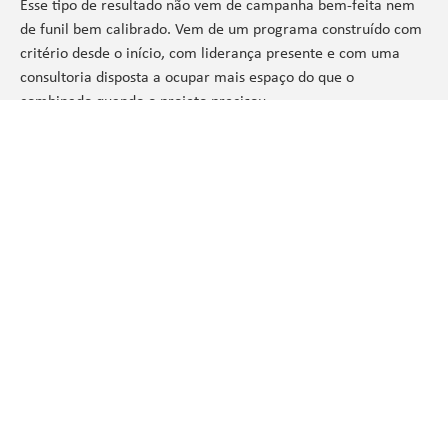
Esse tipo de resultado não vem de campanha bem-feita nem
de funil bem calibrado. Vem de um programa construído com
critério desde o início, com liderança presente e com uma
consultoria disposta a ocupar mais espaço do que o
combinado quando o projeto precisou.
A Across segue no terceiro ciclo com a Omni. E isso se reflete
mais do que qualquer número.
Deixe um comentário
O seu endereço de e-mail não será publicado.
Campos